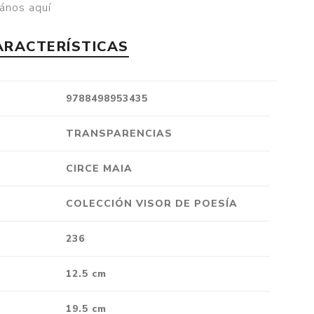
ános aquí
Crónica
Negocios
ARACTERÍSTICAS
Ingenio
Ensayo
9788498953435
Ver todo
TRANSPARENCIAS
CIRCE MAIA
COLECCIÓN VISOR DE POESÍA
236
12.5 cm
19.5 cm