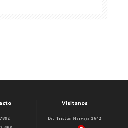
acto
Visitanos
 7892
Dr. Tristán Narvaja 1642
32 668