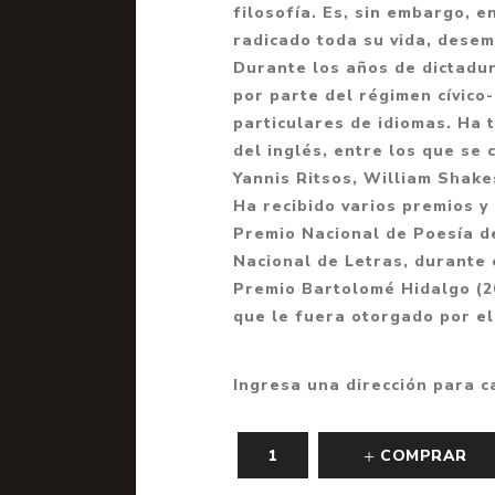
filosofía. Es, sin embargo, 
Fantasía
radicado toda su vida, dese
Fantasía oscura
Durante los años de dictadur
por parte del régimen cívico-
Gore
particulares de idiomas. Ha 
Ver todo
del inglés, entre los que se 
Yannis Ritsos, William Shake
Ha recibido varios premios y 
Premio Nacional de Poesía d
Nacional de Letras, durante 
Premio Bartolomé Hidalgo (20
que le fuera otorgado por el
Ingresa una dirección para c
COMPRAR