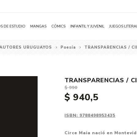
S DE ESTUDIO
MANGAS
CÓMICS
INFANTIL Y JUVENIL
JUEGOS LITERA
AUTORES URUGUAYOS
Poesía
TRANSPARENCIAS / CI
Novelas
Literatura Infantil
Acción
Shonen
Literatura Juvenil
Aventura
Shojo
Bélico
TRANSPARENCIAS / C
Seinen
Ciencia ficción
$ 990
Josei
Comedia
$ 940,5
Yaoi / BL
Distopía
Yuri / GL
Deportes
ISBN:
9788498953435
Manhwa
Drama
Circe Maia nació en Montevi
Subcategoría
Ecchi