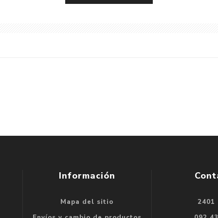
Información
Cont
Mapa del sitio
2401
se
Envíos y cambio de productos
092 4