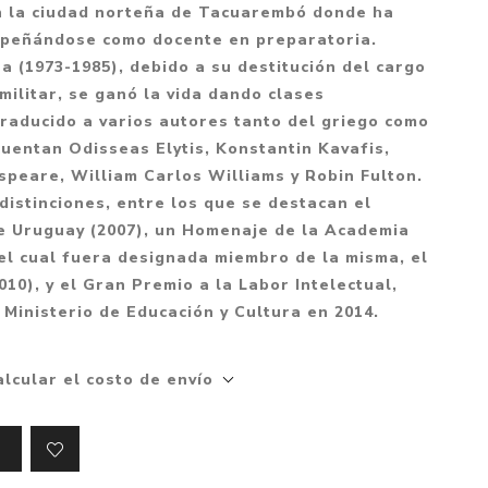
Mitología
en la ciudad norteña de Tacuarembó donde ha
PUZZLES
Guías visuales
mpeñándose como docente en preparatoria.
Cuerpo, mente y salud
JUEGOS LITERARIOS
Histórica
a (1973-1985), debido a su destitución del cargo
Pedagogía
militar, se ganó la vida dando clases
CALENDARIOS
LGBT+
Ciencias humanas y
traducido a varios autores tanto del griego como
JUEGO DE CARTAS
+18
sociales
cuentan Odisseas Elytis, Konstantin Kavafis,
PACK Y BOXSET
THRILLER
Política y economía
speare, William Carlos Williams y Robin Fulton.
distinciones, entre los que se destacan el
OFERTA PENGUIN
Drama
Libros para padres
e Uruguay (2007), un Homenaje de la Academia
CAJA MUSICAL
Festividades
Ciencia y divulgación
el cual fuera designada miembro de la misma, el
OFERTA ESPECIAL
10), y el Gran Premio a la Labor Intelectual,
Actualidad
 Ministerio de Educación y Cultura en 2014.
PIKA
Artes
CHAU PANTALLAS
Deportes
alcular el costo de envío
LITERATURA UNIVERSAL
Terapias y Meditación
Tecnología e Internet
Merchandising