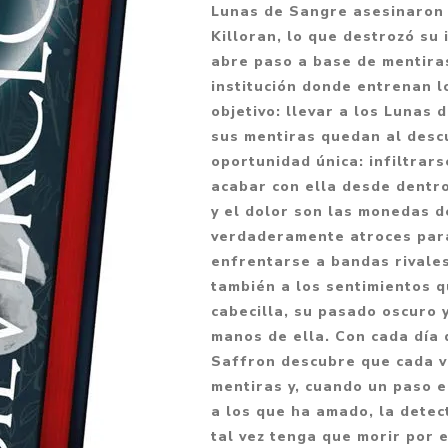
Lunas de Sangre asesinaron 
Fantasía
Killoran, lo que destrozó su 
Fantasía oscura
abre paso a base de mentira
institución donde entrenan lo
Gore
objetivo: llevar a los Lunas 
Ver todo
sus mentiras quedan al descu
oportunidad única: infiltrar
acabar con ella desde dentro
y el dolor son las monedas 
verdaderamente atroces para
enfrentarse a bandas rivales
también a los sentimientos q
cabecilla, su pasado oscuro y
manos de ella. Con cada día
Saffron descubre que cada ve
mentiras y, cuando un paso e
a los que ha amado, la detec
tal vez tenga que morir por e