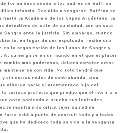
Mitología
de forma despiadada a los padres de Saffron
PUZZLES
Guías visuales
idílica infancia. Decidida a vengarse, Saffron se
Cuerpo, mente y s
JUEGOS LITERARIOS
Histórica
s hasta la Academia de los Capas Argénteas, la
Pedagogía
s detectives de élite de su ciudad, con un solo
CALENDARIOS
LGBT+
Ciencias humanas 
de Sangre ante la justicia. Sin embargo, cuando
JUEGO DE CARTAS
+18
sociales
bierto, en lugar de ser expulsada, recibe una
PACK Y BOXSET
THRILLER
Política y economí
se en la organización de los Lunas de Sangre y
. Al sumergirse en un mundo en el que el placer
OFERTA PENGUIN
Drama
Libros para padre
de cambio más poderosas, deberá cometer actos
CAJA MUSICAL
Festividades
Ciencia y divulgac
 mantenerse con vida. No solo tendrá que
OFERTA ESPECIAL
 y siniestras redes de contrabando, sino
Actualidad
ue alberga hacia el atormentado hijo del
PIKA
Artes
 la curiosa profecía que predijo que él moriría a
CHAU PANTALLAS
Deportes
 que pasa poniendo a prueba sus lealtades,
z le resulta más difícil tejer su red de
LITERATURA UNIVERSAL
Terapias y Medita
n falso está a punto de destruir todo y a todos
Tecnología e Inter
tive que ha dedicado toda su vida a la venganza
Merchandising
lla.