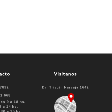
acto
Visitanos
 7892
Dr. Tristán Narvaja 1642
32 668
es 9 a 18 hs.
 a 14 hs.
30 a 15 hs.