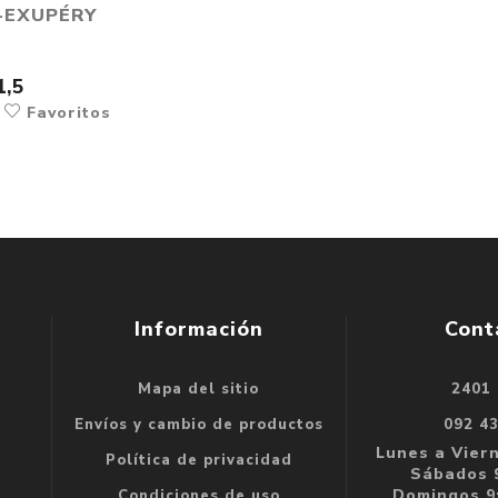
-EXUPÉRY
1,5
r
Favoritos
Información
Cont
Mapa del sitio
2401
se
Envíos y cambio de productos
092 4
e
Lunes a Viern
Política de privacidad
Sábados 9
Domingos 9:
Condiciones de uso