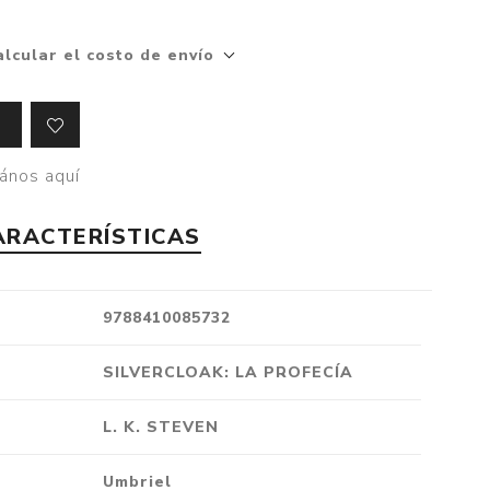
Crónica
alcular el costo de envío
Negocios
Ingenio
Ensayo
Ver todo
ános aquí
ARACTERÍSTICAS
9788410085732
SILVERCLOAK: LA PROFECÍA
L. K. STEVEN
Umbriel