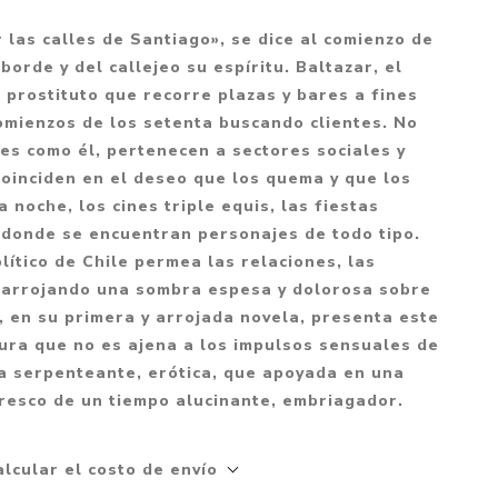
Mitología
PUZZLES
Guías visuales
las calles de Santiago», se dice al comienzo de
Cuerpo, mente y s
JUEGOS LITERARIOS
Histórica
orde y del callejeo su espíritu. Baltazar, el
Pedagogía
o prostituto que recorre plazas y bares a fines
CALENDARIOS
LGBT+
Ciencias humanas 
omienzos de los setenta buscando clientes. No
JUEGO DE CARTAS
+18
sociales
nes como él, pertenecen a sectores sociales y
PACK Y BOXSET
THRILLER
coinciden en el deseo que los quema y que los
Política y economí
a noche, los cines triple equis, las fiestas
OFERTA PENGUIN
Drama
Libros para padre
 donde se encuentran personajes de todo tipo.
CAJA MUSICAL
Festividades
Ciencia y divulgac
lítico de Chile permea las relaciones, las
, arrojando una sombra espesa y dolorosa sobre
OFERTA ESPECIAL
Actualidad
, en su primera y arrojada novela, presenta este
PIKA
Artes
tura que no es ajena a los impulsos sensuales de
CHAU PANTALLAS
Deportes
ra serpenteante, erótica, que apoyada en una
fresco de un tiempo alucinante, embriagador.
LITERATURA UNIVERSAL
Terapias y Medita
Tecnología e Inter
alcular el costo de envío
Merchandising