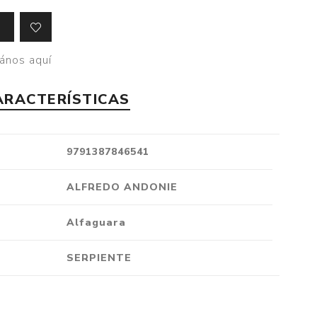
Crónica
Negocios
ános aquí
Ingenio
Ensayo
ARACTERÍSTICAS
Ver todo
9791387846541
ALFREDO ANDONIE
Alfaguara
SERPIENTE