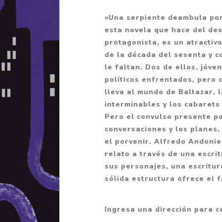
Fantasía
«Una serpiente deambula por 
Fantasía oscura
esta novela que hace del desb
protagonista, es un atractiv
Gore
de la década del sesenta y c
Ver todo
le faltan. Dos de ellos, jóve
políticos enfrentados, pero 
lleva al mundo de Baltazar, l
interminables y los cabarets
Pero el convulso presente po
conversaciones y los planes
el porvenir. Alfredo Andonie
relato a través de una escri
sus personajes, una escritu
sólida estructura ofrece el 
Ingresa una dirección para c