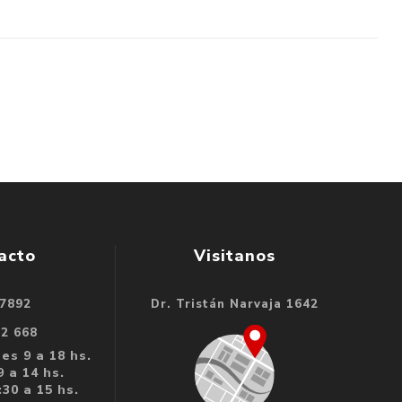
acto
Visitanos
 7892
Dr. Tristán Narvaja 1642
32 668
es 9 a 18 hs.
 a 14 hs.
30 a 15 hs.