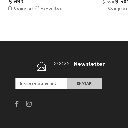
$ 690
$ 50
$ 590
Comprar
Favoritos
Compra
Newsletter
Suscribir
Darse d
baja