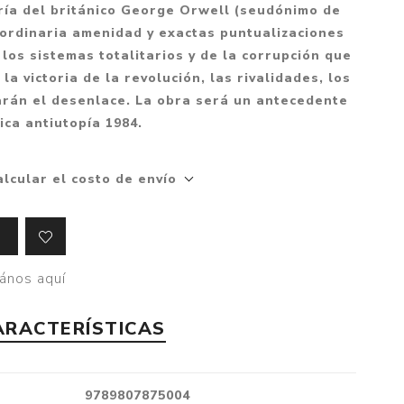
Mitología
ría del británico George Orwell (seudónimo de
PUZZLES
Guías visuales
aordinaria amenidad y exactas puntualizaciones
Cuerpo, mente y salud
JUEGOS LITERARIOS
Histórica
 los sistemas totalitarios y de la corrupción que
Pedagogía
a victoria de la revolución, las rivalidades, los
CALENDARIOS
LGBT+
Ciencias humanas y
carán el desenlace. La obra será un antecedente
JUEGO DE CARTAS
+18
sociales
fica antiutopía 1984.
PACK Y BOXSET
THRILLER
Política y economía
OFERTA PENGUIN
Drama
Libros para padres
alcular el costo de envío
CAJA MUSICAL
Festividades
Ciencia y divulgación
OFERTA ESPECIAL
Actualidad
PIKA
Artes
ános aquí
CHAU PANTALLAS
Deportes
ARACTERÍSTICAS
LITERATURA UNIVERSAL
Terapias y Meditación
Tecnología e Internet
Merchandising
9789807875004