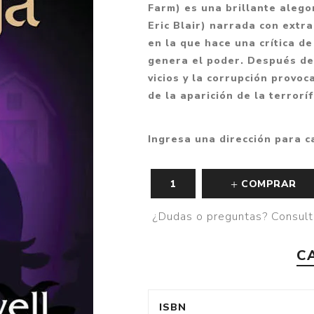
Farm) es una brillante alego
Fantasía
Eric Blair) narrada con extr
Fantasía oscura
en la que hace una crítica de
genera el poder. Después de l
Gore
vicios y la corrupción provo
Ver todo
de la aparición de la terrorí
Ingresa una dirección para c
COMPRAR
¿Dudas o preguntas? Consult
C
ISBN