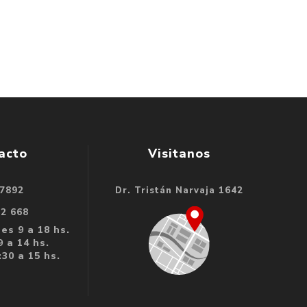
acto
Visitanos
 7892
Dr. Tristán Narvaja 1642
32 668
es 9 a 18 hs.
 a 14 hs.
30 a 15 hs.