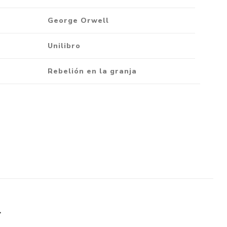
Crónica
George Orwell
Negocios
Ingenio
Unilibro
Ensayo
Rebelión en la granja
Ver todo
L