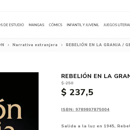
S DE ESTUDIO
MANGAS
CÓMICS
INFANTIL Y JUVENIL
JUEGOS LITERA
ÓN
Narrativa extranjera
REBELIÓN EN LA GRANJA / 
Novelas
Literatura Infantil
Acción
Shonen
Literatura Juvenil
Aventura
Shojo
Bélico
REBELIÓN EN LA GRA
Seinen
Ciencia ficción
$ 250
Josei
Comedia
$ 237,5
Yaoi / BL
Distopía
Yuri / GL
Deportes
ISBN:
9789807875004
Manhwa
Drama
Salida a la luz en 1945, Reb
Subcategoría
Ecchi