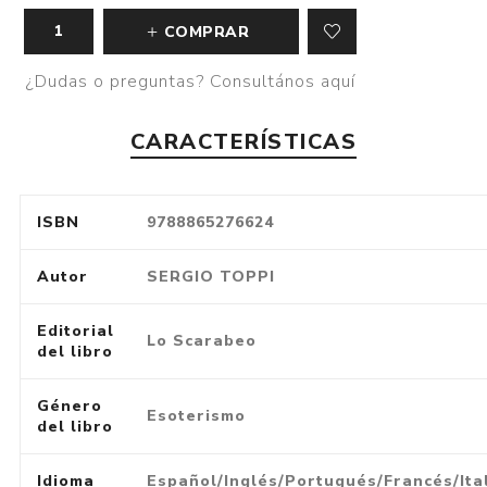
COMPRAR
¿Dudas o preguntas? Consultános aquí
CARACTERÍSTICAS
ISBN
9788865276624
Autor
SERGIO TOPPI
Editorial
Lo Scarabeo
del libro
Género
Esoterismo
del libro
Idioma
Español/Inglés/Portugués/Francés/Ita