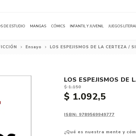
S DE ESTUDIO
MANGAS
CÓMICS
INFANTIL Y JUVENIL
JUEGOS LITERA
FICCIÓN
Ensayo
LOS ESPEJISMOS DE LA CERTEZA / S
Novelas
Literatura Infantil
Acción
Shonen
Literatura Juvenil
Aventura
Shojo
Bélico
LOS ESPEJISMOS DE L
Seinen
Ciencia ficción
$ 1.150
Josei
Comedia
$ 1.092,5
Yaoi / BL
Distopía
Yuri / GL
Deportes
ISBN:
9789569949777
Manhwa
Drama
¿Qué es nuestra mente y cóm
Subcategoría
Ecchi