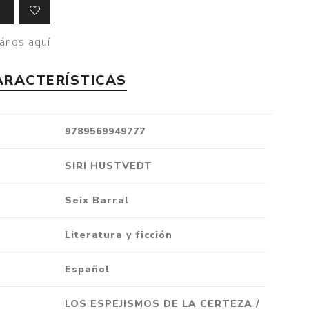
Crónica
Negocios
ános aquí
Ingenio
ARACTERÍSTICAS
Ensayo
Ver todo
9789569949777
SIRI HUSTVEDT
Seix Barral
Literatura y ficción
Español
LOS ESPEJISMOS DE LA CERTEZA /