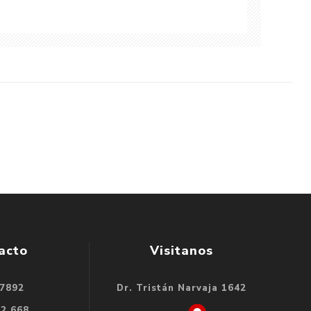
acto
Visitanos
 7892
Dr. Tristán Narvaja 1642
32 668