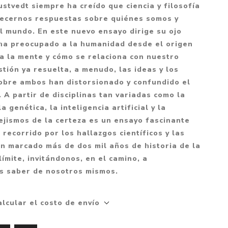
Mitología
ustvedt siempre ha creído que ciencia y filosofía
PUZZLES
Guías visuales
recernos respuestas sobre quiénes somos y
Cuerpo, mente y salud
JUEGOS LITERARIOS
Histórica
l mundo. En este nuevo ensayo dirige su ojo
Pedagogía
e ha preocupado a la humanidad desde el origen
CALENDARIOS
LGBT+
Ciencias humanas y
a la mente y cómo se relaciona con nuestro
JUEGO DE CARTAS
+18
sociales
stión ya resuelta, a menudo, las ideas y los
PACK Y BOXSET
THRILLER
Política y economía
bre ambos han distorsionado y confundido el
A partir de disciplinas tan variadas como la
OFERTA PENGUIN
Drama
Libros para padres
a genética, la inteligencia artificial y la
CAJA MUSICAL
Festividades
Ciencia y divulgación
pejismos de la certeza es un ensayo fascinante
OFERTA ESPECIAL
recorrido por los hallazgos científicos y las
Actualidad
an marcado más de dos mil años de historia de la
PIKA
Artes
ímite, invitándonos, en el camino, a
CHAU PANTALLAS
Deportes
s saber de nosotros mismos.
LITERATURA UNIVERSAL
Terapias y Meditación
alcular el costo de envío
Tecnología e Internet
Merchandising