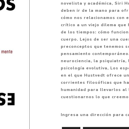
novelista y académica, Siri H
Fantasía
deben ir de la mano para of
Fantasía oscura
cómo nos relacionamos con e
crítico a un viejo dilema qu
Gore
de los tiempos: cómo funcion
Ver todo
cuerpo. Lejos de ser una cue
preconceptos que tenemos so
pensamiento contemporáneo. 
neurociencia, la psiquiatría, l
psicología evolutiva, Los es
en el que Hustvedt ofrece un 
corrientes filosóficas que h
humanidad para llevarlos al l
cuestionarnos lo que creemo
Ingresa una dirección para c