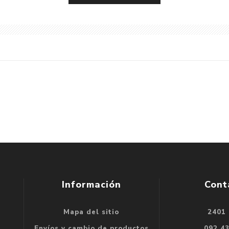
Información
Cont
Mapa del sitio
2401
se
Envíos y cambio de productos
092 4