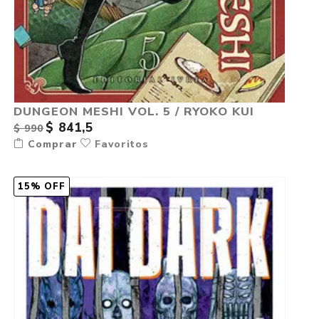
DUNGEON MESHI VOL. 5 / RYOKO KUI
$ 841,5
$ 990
Comprar
Favoritos
15% OFF