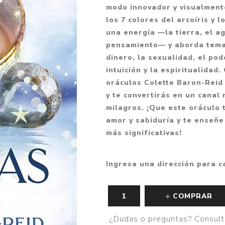
modo innovador y visualment
Fantasía
los 7 colores del arcoíris y 
Fantasía oscura
una energía —la tierra, el agu
pensamiento— y aborda temas
Gore
dinero, la sexualidad, el pod
Ver todo
intuición y la espiritualidad.
oráculos Colette Baron-Reid 
y te convertirás en un canal
milagros. ¡Que este oráculo 
amor y sabiduría y te enseñe
más significativas!
Ingresa una dirección para c
COMPRAR
¿Dudas o preguntas? Consult