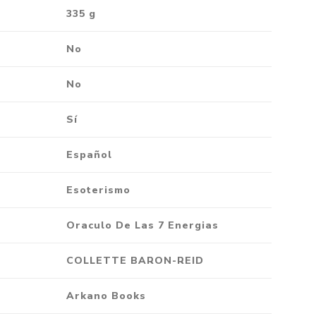
335 g
No
No
Sí
Español
Esoterismo
Oraculo De Las 7 Energias
COLLETTE BARON-REID
Arkano Books