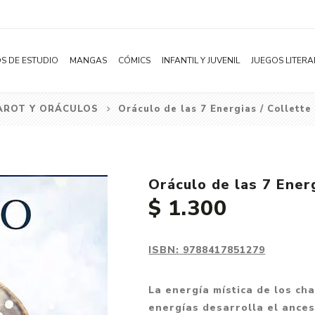
S DE ESTUDIO
MANGAS
CÓMICS
INFANTIL Y JUVENIL
JUEGOS LITERA
AROT Y ORÁCULOS
Oráculo de las 7 Energias / Collette
Novelas
Literatura Infantil
Acción
Shonen
Literatura Juvenil
Aventura
Shojo
Bélico
Oráculo de las 7 Ener
Seinen
Ciencia ficción
$ 1.300
Josei
Comedia
Yaoi / BL
Distopía
ISBN:
9788417851279
Yuri / GL
Deportes
Manhwa
Drama
La energía mística de los cha
Subcategoría
energías desarrolla el ances
Ecchi