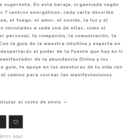
Mitología
e sugerente. En esta baraja, organizada según
PUZZLES
Guías visuales
los 7 centros energéticos, cada carta describe
Cuerpo, mente y salud
JUEGOS LITERARIOS
Histórica
a, el fuego, el amor, el sonido, la luz y el
Pedagogía
 vinculados a cada una de ellas, como el
CALENDARIOS
LGBT+
Ciencias humanas y
er personal, la compasión, la comunicación, la
JUEGO DE CARTAS
+18
sociales
 Con la guía de la maestra intuitiva y experta en
PACK Y BOXSET
THRILLER
Política y economía
despertarás el poder de la Fuente que hay en ti
 manifestador de la abundancia Divina y los
OFERTA PENGUIN
Drama
Libros para padres
te guíe, te apoye en las aventuras de tu vida con
CAJA MUSICAL
Festividades
Ciencia y divulgación
 el camino para cocrear las manifestaciones
OFERTA ESPECIAL
Actualidad
PIKA
Artes
alcular el costo de envío
CHAU PANTALLAS
Deportes
LITERATURA UNIVERSAL
Terapias y Meditación
Tecnología e Internet
Merchandising
ános aquí