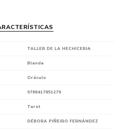
Crónica
Negocios
Ingenio
ARACTERÍSTICAS
Ensayo
Ver todo
TALLER DE LA HECHICERIA
Blanda
Oráculo
9788417851279
Tarot
DÉBORA PIÑEIRO FERNÁNDEZ