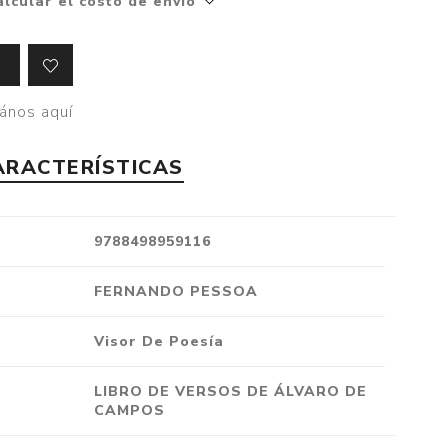
alcular el costo de envío
Crónica
Negocios
Ingenio
ános aquí
Ensayo
Ver todo
ARACTERÍSTICAS
9788498959116
FERNANDO PESSOA
Visor De Poesía
LIBRO DE VERSOS DE ÁLVARO DE
CAMPOS