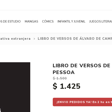
S DE ESTUDIO
MANGAS
CÓMICS
INFANTIL Y JUVENIL
JUEGOS LITERA
ativa extranjera
LIBRO DE VERSOS DE ÁLVARO DE CAM
Novelas
Literatura Infantil
Acción
Shonen
Literatura Juvenil
Aventura
Shojo
Bélico
LIBRO DE VERSOS DE
Seinen
Ciencia ficción
PESSOA
Josei
Comedia
$ 1.500
$ 1.425
Yaoi / BL
Distopía
Yuri / GL
Deportes
Manhwa
Drama
¡ENVIO PEDIDOS YA! En 2 hs en 
Subcategoría
Ecchi