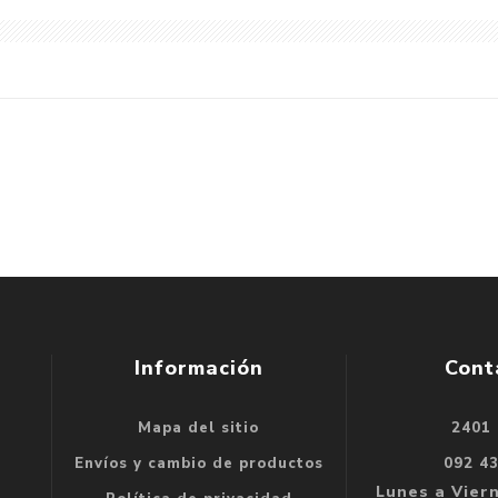
Información
Cont
Mapa del sitio
2401
se
Envíos y cambio de productos
092 4
e
Lunes a Viern