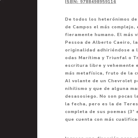
ISBN:
9788498959116
Fantasía
Fantasía oscura
De todos los heterónimos de
de Campos el más complejo, e
Gore
fieramente humano. El más vi
Ver todo
Pessoa de Alberto Caeiro, l
originalidad adhiriéndose a 
odas Marítima y Triunfal o T
escritura libre y vehemente
más metafísica, fruto de la
Al volante de un Chevrolet p
nihilismo y que de alguna ma
desasosiego. No son pocas l
la fecha, pero es la de Tere
completa de sus poemas (3ª e
que cuenta con más cualific