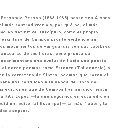
Mitología
PUZZLES
Guías visuales
Cuerpo, mente y salud
JUEGOS LITERARIOS
Histórica
 Fernando Pessoa (1888-1935) acaso sea Álvaro
Pedagogía
l más contradictorio y, por qué no, el más
CALENDARIOS
LGBT+
Ciencias humanas y
vo en definitiva. Discípulo, como el propio
JUEGO DE CARTAS
+18
sociales
a escritura de Campos pronto evidencia su
PACK Y BOXSET
THRILLER
Política y economía
los movimientos de vanguardia con sus célebres
ranscurso de las horas, pero pronto su
OFERTA PENGUIN
Drama
Libros para padres
 experimentará una evolución hacia una poesía
CAJA MUSICAL
Festividades
Ciencia y divulgación
 cual nacen poemas como Estanco (Tabaqueria) o
OFERTA ESPECIAL
or la carretera de Sintra, poemas que rozan el
Actualidad
nera nos conducen a la senda de Libro del
PIKA
Artes
as ediciones que de Campos han surgido hasta
CHAU PANTALLAS
Deportes
sa Rita Lopes —la que seguimos en esta edición
didión, editorial Estampa)— la más fiable y la
LITERATURA UNIVERSAL
Terapias y Meditación
ados adeptos.
Tecnología e Internet
Merchandising