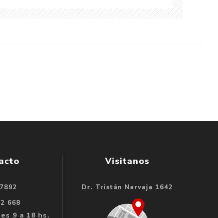
acto
Visitanos
 7892
Dr. Tristán Narvaja 1642
32 668
es 9 a 18 hs.