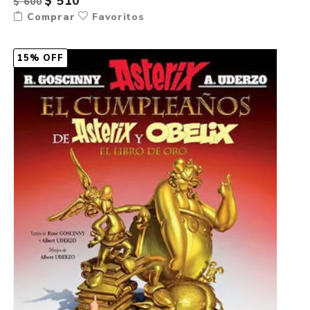
$ 510
$ 600
Comprar
Favoritos
15% OFF