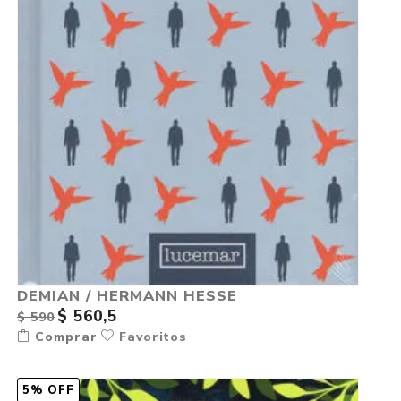
DEMIAN / HERMANN HESSE
$ 560,5
$ 590
Comprar
Favoritos
5% OFF