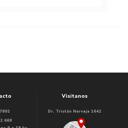
acto
Visitanos
 7892
Dr. Tristán Narvaja 1642
32 668
es 9 a 18 hs.