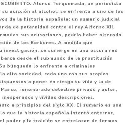
Mitología
CUBIERTO. Alonso Torquemada, un periodista
PUZZLES
Guías visuales
su adicción al alcohol, se enfrenta a uno de los
Cuerpo, mente y salud
JUEGOS LITERARIOS
Histórica
os de la historia española: un sumario judicial
Pedagogía
nda de paternidad contra el rey Alfonso XII.
CALENDARIOS
LGBT+
Ciencias humanas y
irmadas sus acusaciones, podría haber alterado
JUEGO DE CARTAS
+18
sociales
cesión de los Borbones. A medida que
PACK Y BOXSET
THRILLER
Política y economía
 investigación, se sumerge en una oscura red
abarca desde el submundo de la prostitución
OFERTA PENGUIN
Drama
Libros para padres
. Su búsqueda lo enfrenta a criminales
CAJA MUSICAL
Festividades
Ciencia y divulgación
la alta sociedad, cada uno con sus propios
OFERTA ESPECIAL
dispuestos a poner en riesgo su vida y la de
Actualidad
 Marco, renombrado detective privado y autor,
PIKA
Artes
s inesperados y vívidas descripciones,
CHAU PANTALLAS
Deportes
nto a principios del siglo XX. El sumario es una
 lo que la historia española intentó enterrar,
LITERATURA UNIVERSAL
Terapias y Meditación
l poder y la traición se entrelazan de formas
Tecnología e Internet
Merchandising