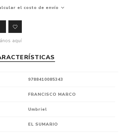
Crónica
alcular el costo de envío
Negocios
Ingenio
Ensayo
ános aquí
Ver todo
ARACTERÍSTICAS
9788410085343
FRANCISCO MARCO
Umbriel
EL SUMARIO