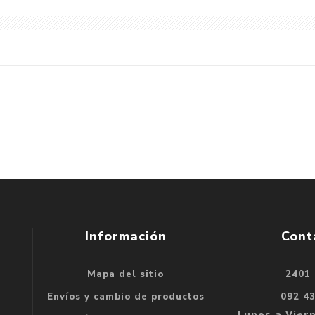
Información
Cont
Mapa del sitio
2401
se
Envíos y cambio de productos
092 4
e
Lunes a Viern