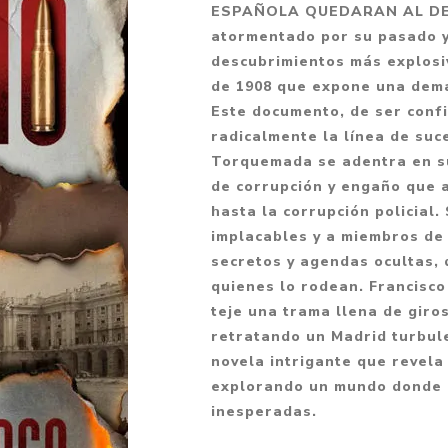
ESPAÑOLA QUEDARAN AL DES
Fantasía
atormentado por su pasado y 
Fantasía oscura
descubrimientos más explosiv
de 1908 que expone una dema
Gore
Este documento, de ser conf
Ver todo
radicalmente la línea de su
Torquemada se adentra en su
de corrupción y engaño que 
hasta la corrupción policial
implacables y a miembros de 
secretos y agendas ocultas, 
quienes lo rodean. Francisco
teje una trama llena de giro
retratando un Madrid turbule
novela intrigante que revela
explorando un mundo donde e
inesperadas.