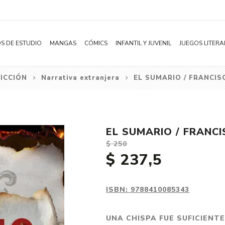
S DE ESTUDIO
MANGAS
CÓMICS
INFANTIL Y JUVENIL
JUEGOS LITERA
FICCIÓN
Narrativa extranjera
EL SUMARIO / FRANCI
Novelas
Literatura Infantil
Acción
Shonen
Literatura Juvenil
Aventura
Shojo
Bélico
EL SUMARIO / FRANC
Seinen
Ciencia ficción
$ 250
Josei
Comedia
$ 237,5
Yaoi / BL
Distopía
Yuri / GL
Deportes
ISBN:
9788410085343
Manhwa
Drama
UNA CHISPA FUE SUFICIENT
Subcategoría
Ecchi