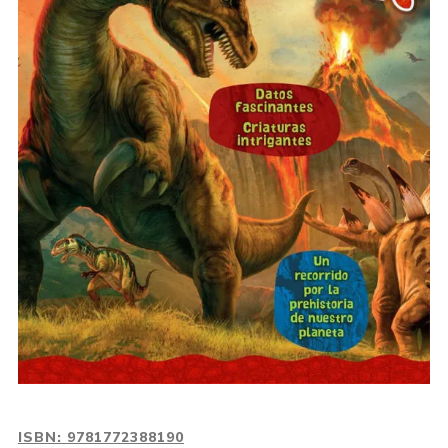
ISBN:
9781772388190