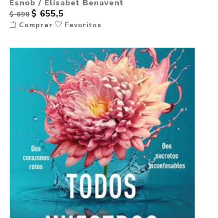
Esnob / Elísabet Benavent
$ 655,5
$ 690
Comprar
Favoritos