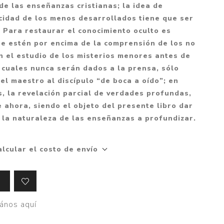
Mitología
de las enseñanzas cristianas; la idea de
PUZZLES
Guías visuales
acidad de los menos desarrollados tiene que ser
Cuerpo, mente y salud
JUEGOS LITERARIOS
Histórica
 Para restaurar el conocimiento oculto es
Pedagogía
e estén por encima de la comprensión de los no
CALENDARIOS
LGBT+
Ciencias humanas y
n el estudio de los misterios menores antes de
JUEGO DE CARTAS
+18
sociales
s cuales nunca serán dados a la prensa, sólo
PACK Y BOXSET
THRILLER
Política y economía
l maestro al discípulo “de boca a oído”; en
, la revelación parcial de verdades profundas,
OFERTA PENGUIN
Drama
Libros para padres
 ahora, siendo el objeto del presente libro dar
CAJA MUSICAL
Festividades
Ciencia y divulgación
 la naturaleza de las enseñanzas a profundizar.
OFERTA ESPECIAL
Actualidad
PIKA
Artes
alcular el costo de envío
CHAU PANTALLAS
Deportes
LITERATURA UNIVERSAL
Terapias y Meditación
Tecnología e Internet
ános aquí
Merchandising