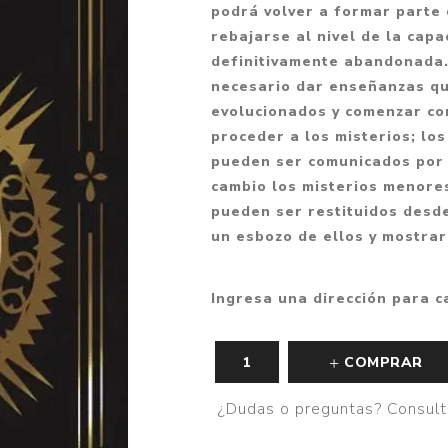
podrá volver a formar parte 
Fantasía
rebajarse al nivel de la cap
Fantasía oscura
definitivamente abandonada.
necesario dar enseñanzas qu
Gore
evolucionados y comenzar co
Ver todo
proceder a los misterios; lo
pueden ser comunicados por e
cambio los misterios menores
pueden ser restituidos desde
un esbozo de ellos y mostrar
Ingresa una dirección para c
COMPRAR
¿Dudas o preguntas? Consult