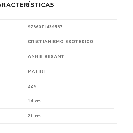
ARACTERÍSTICAS
Crónica
Negocios
Ingenio
9786071439567
Ensayo
CRISTIANISMO ESOTERICO
Ver todo
ANNIE BESANT
MATIRI
224
14 cm
21 cm