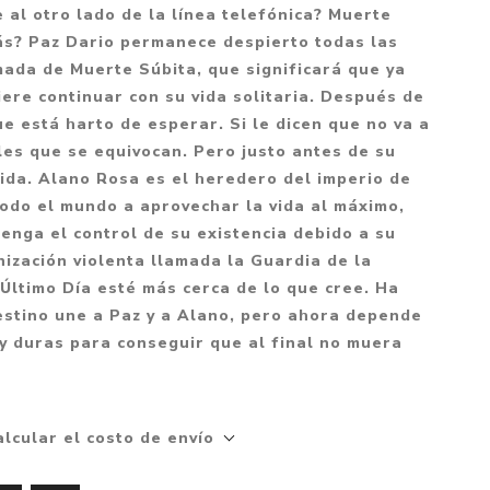
Mitología
 al otro lado de la línea telefónica? Muerte
PUZZLES
Guías visuales
ás? Paz Dario permanece despierto todas las
Cuerpo, mente y salud
JUEGOS LITERARIOS
Histórica
mada de Muerte Súbita, que significará que ya
Pedagogía
iere continuar con su vida solitaria. Después de
CALENDARIOS
LGBT+
Ciencias humanas y
ue está harto de esperar. Si le dicen que no va a
JUEGO DE CARTAS
+18
sociales
es que se equivocan. Pero justo antes de su
PACK Y BOXSET
THRILLER
Política y economía
 vida. Alano Rosa es el heredero del imperio de
odo el mundo a aprovechar la vida al máximo,
OFERTA PENGUIN
Drama
Libros para padres
tenga el control de su existencia debido a su
CAJA MUSICAL
Festividades
Ciencia y divulgación
ización violenta llamada la Guardia de la
OFERTA ESPECIAL
Actualidad
Último Día esté más cerca de lo que cree. Ha
 destino une a Paz y a Alano, pero ahora depende
PIKA
Artes
y duras para conseguir que al final no muera
CHAU PANTALLAS
Deportes
LITERATURA UNIVERSAL
Terapias y Meditación
Tecnología e Internet
alcular el costo de envío
Merchandising