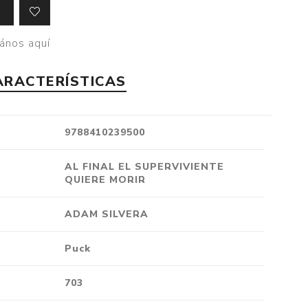
Crónica
Negocios
ános aquí
Ingenio
ARACTERÍSTICAS
Ensayo
Ver todo
9788410239500
AL FINAL EL SUPERVIVIENTE
QUIERE MORIR
ADAM SILVERA
Puck
703