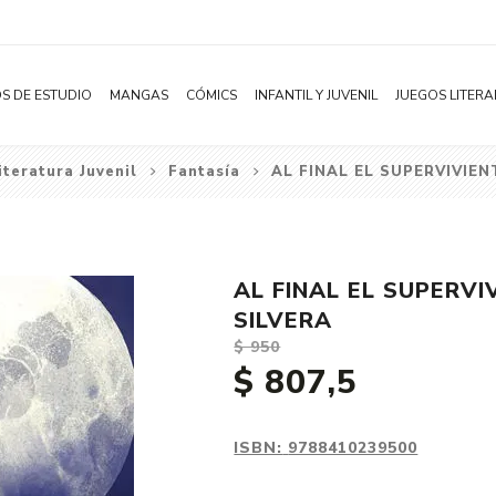
S DE ESTUDIO
MANGAS
CÓMICS
INFANTIL Y JUVENIL
JUEGOS LITERA
iteratura Juvenil
Fantasía
AL FINAL EL SUPERVIVIEN
Novelas
Literatura Infantil
Acción
Shonen
Literatura Juvenil
Aventura
Shojo
Bélico
AL FINAL EL SUPERVI
Seinen
Ciencia ficción
SILVERA
Josei
Comedia
$ 950
$ 807,5
Yaoi / BL
Distopía
Yuri / GL
Deportes
Manhwa
Drama
ISBN:
9788410239500
Subcategoría
Ecchi