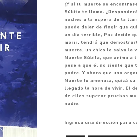
¿Y si tu muerte se encontrase
Fantasía
Súbita te llama. ¿Responder
Fantasía oscura
noches a la espera de la lla
puede dejar de fingir que qu
Gore
un día terrible, Paz decide q
Ver todo
morir, tendrá que demostrarl
muerte, un chico le salva la
Muerte Súbita, que anima a t
pese a que él no siente que 
padre. Y ahora que una organ
Muerte lo amenaza, quizá su 
llegado la hora de vivir. El
de ellos superar pruebas mu
nadie.
Ingresa una dirección para c